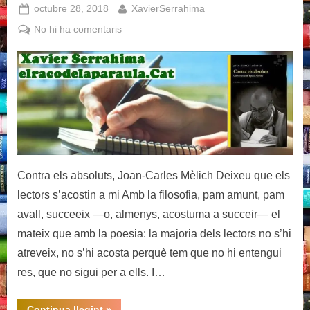
Posted
By
octubre 28, 2018
XavierSerrahima
on
a
No hi ha comentaris
Contra
els
absoluts,
Joan-
Carles
Mèlich
Contra els absoluts, Joan-Carles Mèlich Deixeu que els
lectors s’acostin a mi Amb la filosofia, pam amunt, pam
avall, succeeix —o, almenys, acostuma a succeir— el
mateix que amb la poesia: la majoria dels lectors no s’hi
atreveix, no s’hi acosta perquè tem que no hi entengui
res, que no sigui per a ells. I…
“Contra
Continua llegint
»