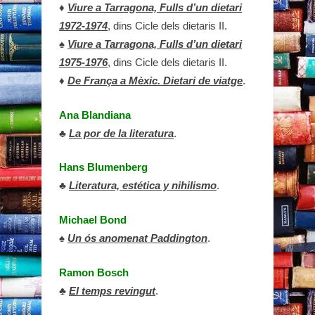
♦
Viure a Tarragona, Fulls d’un dietari
1972-1974
, dins Cicle dels dietaris II.
♠
Viure a Tarragona, Fulls d’un dietari
1975-1976
, dins Cicle dels dietaris II.
♦
De França a Mèxic. Dietari de viatge
.
Ana Blandiana
♣
La por de la literatura
.
Hans Blumenberg
♣
Literatura, estética y nihilismo
.
Michael Bond
♠
Un ós anomenat Paddington
.
Ramon Bosch
♣
El temps revingut
.