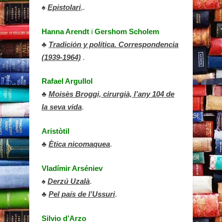
♠
Epistolari
,.
Hanna Arendt
i
Gershom Scholem
♣
Tradición y política. Correspondencia
(1939-1964)
.
Rafael Argullol
♣
Moisès Broggi, cirurgià, l’any 104 de
la seva vida
.
Aristòtil
♣
Ètica nicomaquea
.
Vladímir Arséniev
♠
Derzú Uzalà
.
♣
Pel país de l’Ussuri
.
Silvio d’Arzo