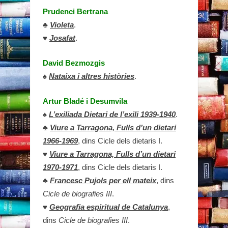
Prudenci Bertrana
♣
Violeta
.
♥
Josafat
.
David Bezmozgis
♠
Nataixa i altres històries
.
Artur Bladé i Desumvila
♠
L’exiliada Dietari de l’exili 1939-1940
.
♣
Viure a Tarragona, Fulls d’un dietari
1966-1969
, dins Cicle dels dietaris I.
♥
Viure a Tarragona, Fulls d’un dietari
1970-1971
, dins Cicle dels dietaris I.
♣
Francesc Pujols per ell mateix
, dins
Cicle de biografies III
.
♥
Geografia espiritual de Catalunya
,
dins
Cicle de biografies III
.