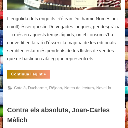
L’engolida dels engolits, Réjean Ducharme Només puc
(i vull) ésser qui sóc De vegades, poques, per desgràcia
—i més en aquests temps líquids, on el consum s’ha
convertit en la raó d’ésser i la majoria de les editorials
semblen estar més pendents de les llistes de vendes
que de bastir un catàleg que representi els…
“L’engolida
Continua llegint
»
dels
engolits,
Réjean
,
,
,
Català
Ducharme, Réjean
Notes de lectura
Novel·la
Ducharme”
Contra els absoluts, Joan-Carles
Mèlich