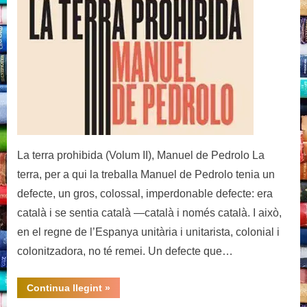
prohibida
(Volum
II),
Manuel
de
Pedrolo
La terra prohibida (Volum II), Manuel de Pedrolo La
terra, per a qui la treballa Manuel de Pedrolo tenia un
defecte, un gros, colossal, imperdonable defecte: era
català i se sentia català —català i només català. I això,
en el regne de l’Espanya unitària i unitarista, colonial i
colonitzadora, no té remei. Un defecte que…
“La
Continua llegint
»
terra
prohibida