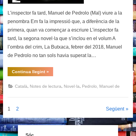
L’inspector fa tard, Manuel de Pedrolo (Mal) viure a la
penombra Em fa la impressió que, a diferència de la
primera, quan va començar a escriure L’inspector fa
tard, la segona novel·la que s’inclou en el volum A
l’ombra del crim, La Butxaca, febrer del 2018, Manuel
de Pedrolo no tan sols havia superat la…
“L’inspector
Continua llegint
»
fa
tard,
Manuel
,
,
,
Català
Notes de lectura
Novel·la
Pedrolo, Manuel de
de
Pedrolo”
Paginació
1
2
Següent
de
Sóc