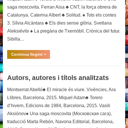
saga moscovita. Ferran Aisa ♣ CNT, la força obrera de
Catalunya. Caterina Albert ♣ Solitud. ♠ Tots els contes
3. Sílvia Alcàntara ♣ Els dies sense glòria. Svetlana
Aleksiévitx ♠ La pregària de Txernòbil. Crònica del futur.
Sibilla…
“Autors
Continua llegint
»
(lateral)”
Autors, autores i títols analitzats
Montserrat Abelló♣ El miracle és viure. Vivències, Ara
Llibres, Barcelona, 2015. Miquel Adam♣ Torero
d’hivern, Edicions de 1984, Barcelona, 2015. Vasili
Aksiónov♠ Una saga moscovita (Mосковская сага),
traducció Marta Rebón, Navona Editorial, Barcelona,