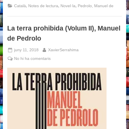
(Volum
,
,
,
Català
Notes de lectura
Novel·la
Pedrolo, Manuel de
II),
Manuel
de
Pedrolo”
La terra prohibida (Volum II), Manuel
de Pedrolo
Posted
By
juny 11, 2018
XavierSerrahima
on
a
No hi ha comentaris
La
terra
prohibida
(Volum
II),
Manuel
de
Pedrolo