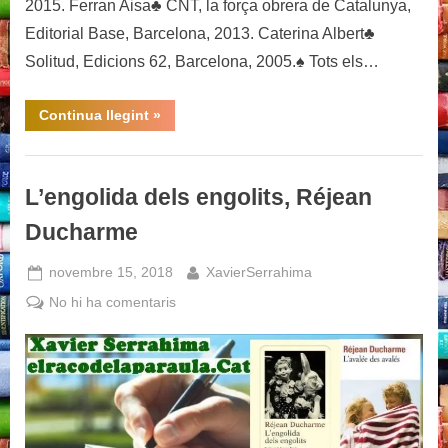
2015. Ferran Aisa♣ CNT, la força obrera de Catalunya,
Editorial Base, Barcelona, 2013. Caterina Albert♣
Solitud, Edicions 62, Barcelona, 2005.♠ Tots els…
“Autors,
Continua llegint
»
autores
i
títols
analitzats”
L’engolida dels engolits, Réjean
Ducharme
Posted
By
novembre 15, 2018
XavierSerrahima
on
a
No hi ha comentaris
L’engolida
dels
engolits,
Réjean
Ducharme