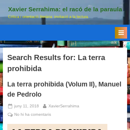
Skip
Xavier Serrahima: el racó de la paraula
to
Crítica i orientació literària: invitació a la lectura.
content
Search Results for:
La terra
prohibida
La terra prohibida (Volum II), Manuel
de Pedrolo
Posted
By
juny 11, 2018
XavierSerrahima
on
a
No hi ha comentaris
La
terra