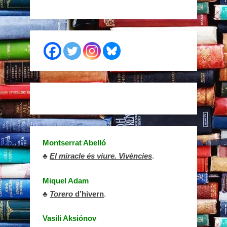
Montserrat Abelló
♣
El miracle és viure. Vivències
.
Miquel Adam
♣
Torero
d’hivern
.
Vasili Aksiónov