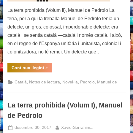
La terra prohibida (Volum II), Manuel de Pedrolo La
terra, per a qui la treballa Manuel de Pedrolo tenia un
defecte, un gros, colossal, imperdonable defecte: era
català i se sentia català —català i només català. I això,
en el regne de l’Espanya unitària i unitarista, colonial i
colonitzadora, no té remei. Un defecte que…
“La
Continua llegint
»
terra
prohibida
(Volum
,
,
,
Català
Notes de lectura
Novel·la
Pedrolo, Manuel de
II),
Manuel
de
Pedrolo”
La terra prohibida (Volum I), Manuel
de Pedrolo
Posted
By
desembre 30, 2017
XavierSerrahima