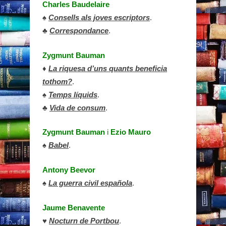
Charles Baudelaire
♠
Consells als joves escriptors
.
♣
Correspondance
.
Zygmunt Bauman
♦
La riquesa d’uns quants beneficia
tothom?
.
♠
Temps líquids
.
♣
Vida de consum
.
Zygmunt Bauman
i
Ezio Mauro
♠
Babel
.
Antony Beevor
♠
La guerra civil española
.
Jaume Benavente
♥
Nocturn de Portbou
.