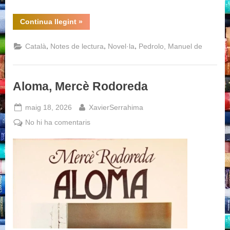
“La
Continua llegint
»
terra
prohibida
(Volum
,
,
,
Català
Notes de lectura
Novel·la
Pedrolo, Manuel de
I),
Manuel
de
Pedrolo”
Aloma, Mercè Rodoreda
Posted
By
maig 18, 2026
XavierSerrahima
on
a
No hi ha comentaris
Aloma,
Mercè
Rodoreda