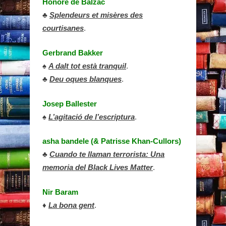
Honoré de Balzac
♣
Splendeurs et misères des
courtisanes
.
Gerbrand Bakker
♠
A dalt tot està tranquil
.
♣
Deu oques blanques
.
Josep Ballester
♠
L’agitació de l’escriptura
.
asha bandele (& Patrisse Khan-Cullors)
♣
Cuando te llaman terrorista: Una
memoria del Black Lives Matter
.
Nir Baram
♦
La bona gent
.