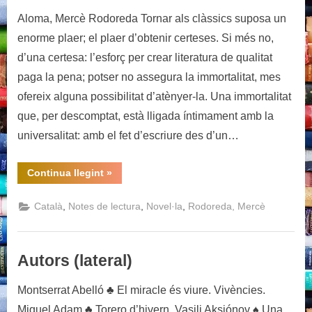
Aloma, Mercè Rodoreda Tornar als clàssics suposa un
enorme plaer; el plaer d’obtenir certeses. Si més no,
d’una certesa: l’esforç per crear literatura de qualitat
paga la pena; potser no assegura la immortalitat, mes
ofereix alguna possibilitat d’atènyer-la. Una immortalitat
que, per descomptat, està lligada íntimament amb la
universalitat: amb el fet d’escriure des d’un…
“Aloma,
Continua llegint
»
Mercè
Rodoreda”
,
,
,
Català
Notes de lectura
Novel·la
Rodoreda, Mercè
Autors (lateral)
Montserrat Abelló ♣ El miracle és viure. Vivències.
Miquel Adam ♣ Torero d’hivern. Vasili Aksiónov ♠ Una