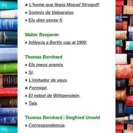
♣
L’home que llegia Miquel Strogoff
.
♠
Somnis de Valparaíso
.
♦
Els dies sense fi
.
Walter Benjamin
♠
Infància a Berlín cap al 1900
.
Thomas Bernhard
♠
Els meus premis
.
♦
Sí
.
♥
L’imitador de veus
.
♣
Formigó
.
♠
El nebot de Wittgenstein
.
♦
Tala
.
Thomas Bernhard
i
Siegfried Unseld
♠
Correspondencia
.