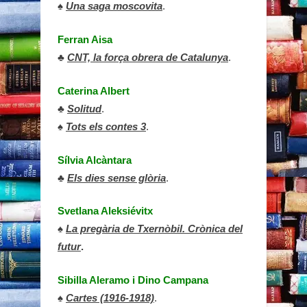
♠
Una saga moscovita
.
Ferran Aisa
♣
CNT, la força obrera de Catalunya
.
Caterina Albert
♣
Solitud
.
♠
Tots els contes 3
.
Sílvia Alcàntara
♣
Els dies sense glòria
.
Svetlana Aleksiévitx
♠
La pregària de Txernòbil. Crònica del
futur
.
Sibilla Aleramo
i
Dino Campana
♠
Cartes (1916-1918)
.