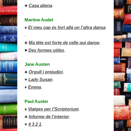
♣
Casa aliena
.
Martine Audet
♠
El meu cap és fort allà on l’altra dansa
.
♣
Ma tête est forte de celle qui danse
.
♥
Des formes utiles
.
Jane Austen
♣
Orgull i prejudici
.
♥
Lady Susan
.
♦
Emma
.
Paul Auster
♠
Viatges per l’Scriptorium
.
♣
Informe de l’interior
.
♥
4 3 2 1
.