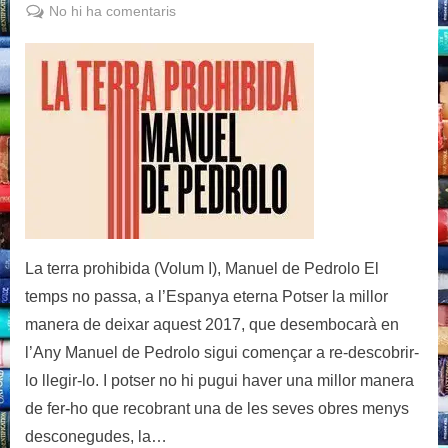
on
a
No hi ha comentaris
La
terra
prohibida
(Volum
I),
Manuel
de
Pedrolo
La terra prohibida (Volum I), Manuel de Pedrolo El
temps no passa, a l’Espanya eterna Potser la millor
manera de deixar aquest 2017, que desembocarà en
l’Any Manuel de Pedrolo sigui començar a re-descobrir-
lo llegir-lo. I potser no hi pugui haver una millor manera
de fer-ho que recobrant una de les seves obres menys
desconegudes, la…