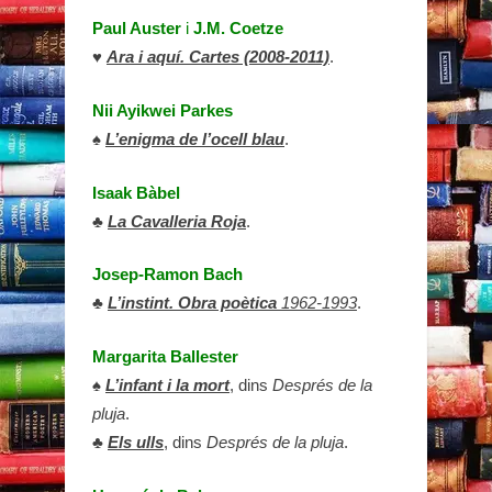
Paul Auster
i
J.M. Coetze
♥
Ara i aquí. Cartes (2008-2011)
.
Nii Ayikwei Parkes
♠
L’enigma de l’ocell blau
.
Isaak Bàbel
♣
La Cavalleria Roja
.
Josep-Ramon Bach
♣
L’instint. Obra poètica
1962-1993
.
Margarita Ballester
♠
L’infant i la mort
, dins
Després de la
pluja
.
♣
Els ulls
, dins
Després de la pluja
.