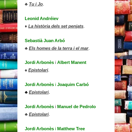
♣
Tu i Jo
.
Leonid Andréiev
♦
La història dels set penjats
.
Sebastià Juan Arbó
♣
Els homes de la terra i el mar
.
Jordi Arbonès
i
Albert Manent
♠
Epistolari
.
Jordi Arbonès
i
Joaquim Carbó
♣
Epistolari
.
Jordi Arbonès
i
Manuel de Pedrolo
♣
Epistolari
.
Jordi Arbonès
i
Matthew Tree