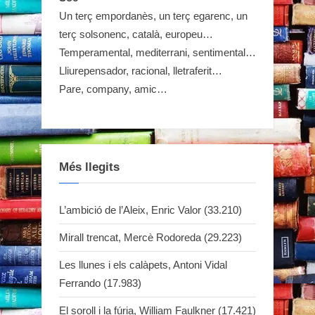
les
Un terç empordanès, un terç egarenc, un
entrades
terç solsonenc, català, europeu…
Temperamental, mediterrani, sentimental…
Lliurepensador, racional, lletraferit…
Pare, company, amic…
Més llegits
L’ambició de l’Aleix, Enric Valor
(33.210)
Mirall trencat, Mercè Rodoreda
(29.223)
Les llunes i els calàpets, Antoni Vidal
Ferrando
(17.983)
El soroll i la fúria, William Faulkner
(17.421)