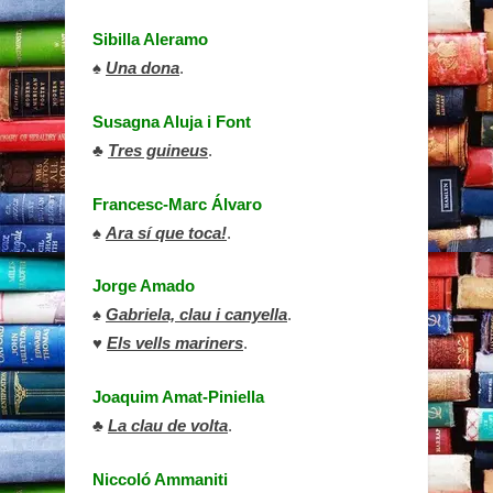
Sibilla Aleramo
♠
Una dona
.
Susagna Aluja i Font
♣
Tres guineus
.
Francesc-Marc Álvaro
♠
Ara sí que toca!
.
Jorge Amado
♠
Gabriela, clau i canyella
.
♥
Els vells mariners
.
Joaquim Amat-Piniella
♣
La clau de volta
.
Niccoló Ammaniti