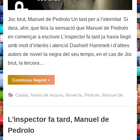
Joc brut, Manuel de Pedrolo Un tast per a l’eternitat Si
deia, ahir, que feia la sensació que Manuel de Pedrolo
en començar a escriure L’inspector fa tard ja havia llegit
amb molt d’interès i atenció Dashiell Hammett i d’altres
autors de novel·la negra del seu temps, en el cas de Joc
brut, la tercera…
“Joc
Continua llegint
»
brut,
Manuel
de
,
,
,
Català
Notes de lectura
Novel·la
Pedrolo, Manuel de
Pedrolo”
L’inspector fa tard, Manuel de
Pedrolo